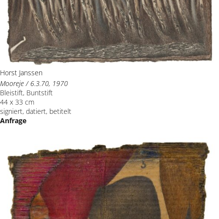
Horst Janssen
Mooreje / 6.3.70, 1970
Bleistift, Buntstift
44 x 33 cm
signiert, datiert, betitelt
Anfrage