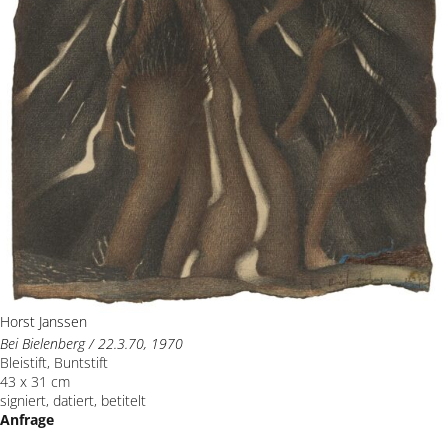
Horst Janssen
Bei Bielenberg / 22.3.70, 1970
Bleistift, Buntstift
43 x 31 cm
signiert, datiert, betitelt
Anfrage