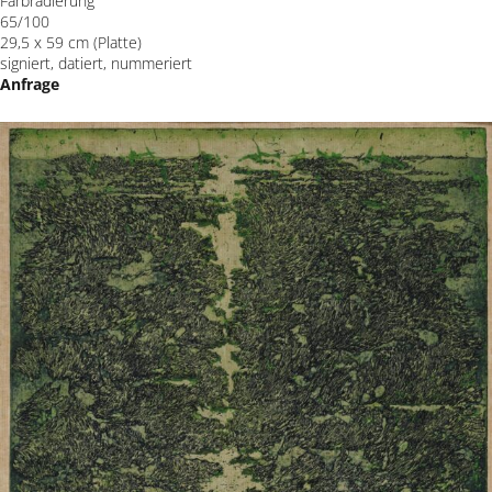
Farbradierung
65/100
29,5 x 59 cm (Platte)
signiert, datiert, nummeriert
Anfrage