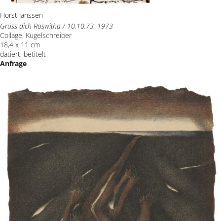
Horst Janssen
Grüss dich Roswitha / 10.10.73, 1973
Collage, Kugelschreiber
18,4 x 11 cm
datiert, betitelt
Anfrage