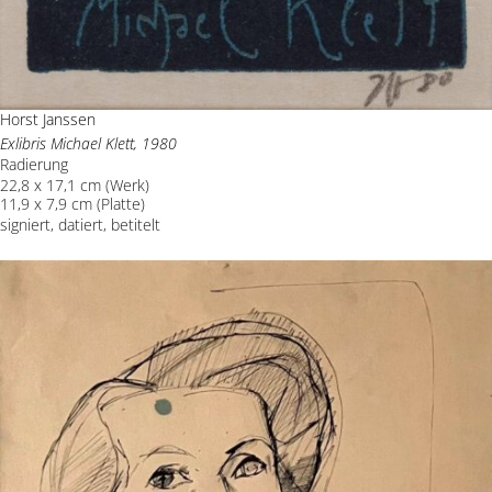
Horst Janssen
Exlibris Michael Klett, 1980
Radierung
22,8 x 17,1 cm (Werk)
11,9 x 7,9 cm (Platte)
signiert, datiert, betitelt