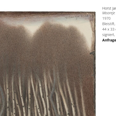
Horst J
Mooreje 
1970
Bleistift
44 x 33
signiert,
Anfrag