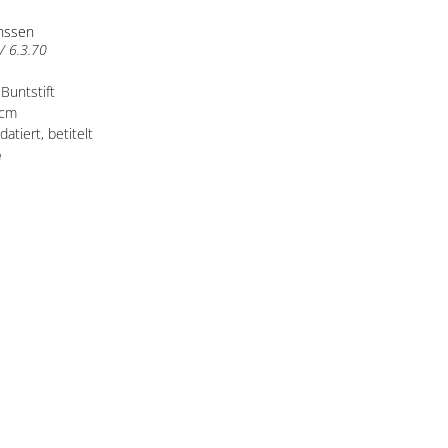
anssen
/ 6.3.70
, Buntstift
 cm
 datiert, betitelt
e