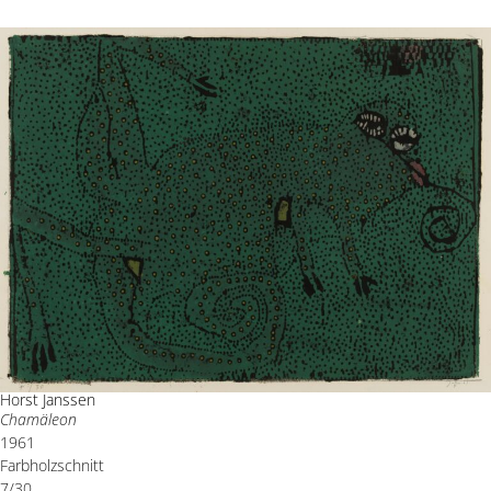
Horst Janssen
Chamäleon
1961
Farbholzschnitt
7/30