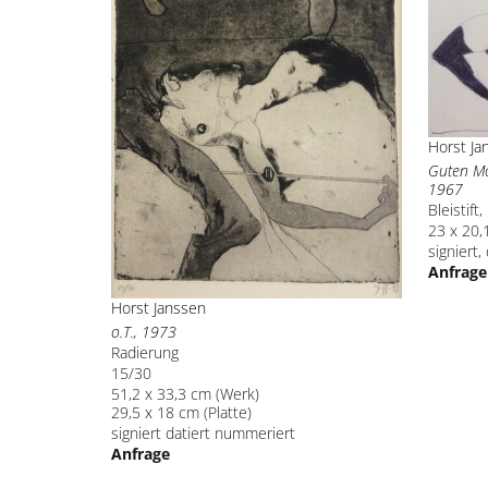
Horst Ja
Guten Mo
1967
Bleistift
23 x 20,
signiert, 
Anfrage
Horst Janssen
o.T., 1973
Radierung
15/30
51,2 x 33,3 cm (Werk)
29,5 x 18 cm (Platte)
signiert datiert nummeriert
Anfrage