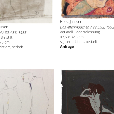
Horst Janssen
nssen
Das Affenmädchen / 22.5.92, 199
Aquarell, Federzeichnung
el / 30.4.86, 1985
43,5 x 32,5 cm
Bleistift
signiert, datiert, betitelt
6,5 cm
Anfrage
datiert, betitelt