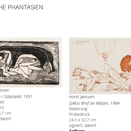
CHE PHANTASIEN
nssen
 / Satyrspiel, 1951
Horst Janssen
itt
Zyklus Brief an Mirjam, 1984
 10
Radierung
6,7 cm
Probedruck
 datiert
24,5 x 32,7 cm
signiert, datiert
Anfrage