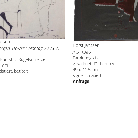
nssen
Horst Janssen
rgen, Hower / Montag 20.2.67,
A 5, 1986
Farblithografie
, Buntstift, Kugelschreiber
gewidmet: für Lemmy
1 cm
49 x 41,5 cm
datiert, betitelt
signiert, datiert
Anfrage