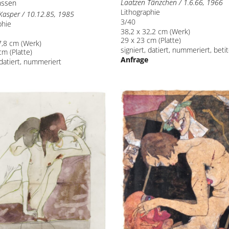
Laatzen Tänzchen / 1.6.66, 1966
nssen
Lithographie
Kasper / 10.12.85, 1985
3/40
phie
38,2 x 32,2 cm (Werk)
29 x 23 cm (Platte)
7,8 cm (Werk)
signiert, datiert, nummeriert, betit
cm (Platte)
Anfrage
 datiert, nummeriert