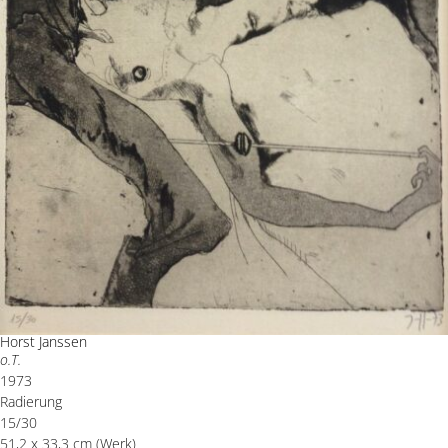
Horst Janssen
o.T.
1973
Radierung
15/30
51,2 x 33,3 cm (Werk)