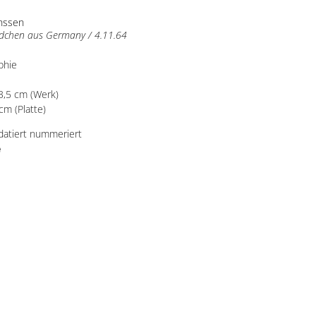
anssen
dchen aus Germany / 4.11.64
phie
3,5 cm (Werk)
cm (Platte)
 datiert nummeriert
e