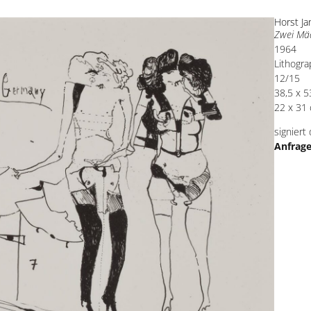
Horst J
Zwei Mä
1964
Lithogra
12/15
38,5 x 5
22 x 31 
signiert
Anfrag