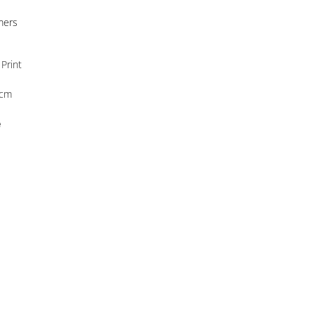
mers
Print
 cm
e