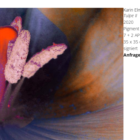
Karin El
Tulpe II
2020
Pigment 
7 + 2 AP
35 x 35
signiert
Anfrag