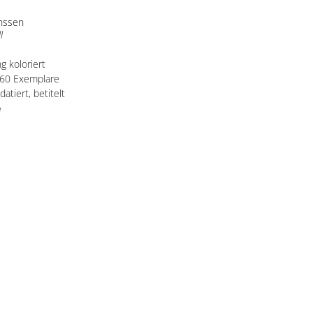
anssen
l
g koloriert
 60 Exemplare
 datiert, betitelt
e