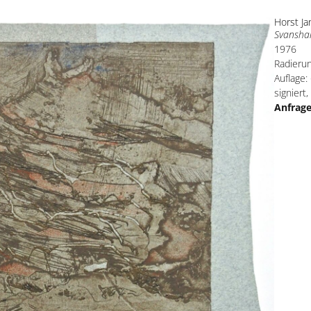
Horst J
Svanshal
1976
Radierun
Auflage:
signiert,
Anfrag