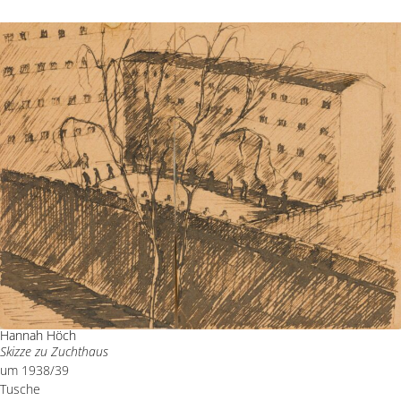
Hannah Höch
Skizze zu Zuchthaus
um 1938/39
Tusche