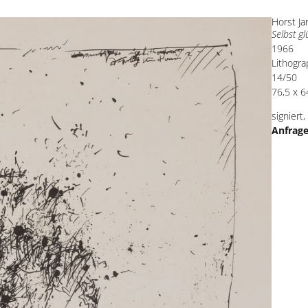
Horst J
Selbst gl
1966
Lithogra
14/50
76,5 x 6
signiert
Anfrag