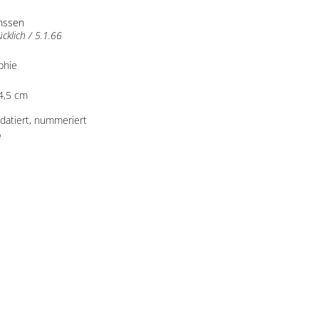
anssen
ücklich / 5.1.66
phie
4,5 cm
, datiert, nummeriert
e