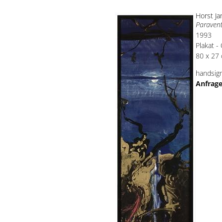
Horst J
Paraven
1993
Plakat -
80 x 27
handsign
Anfrag