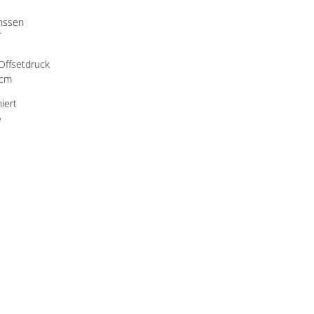
anssen
t
 Offsetdruck
 cm
iert
e