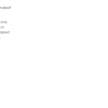
rodwolf
chnik
 cm
 datiert
e