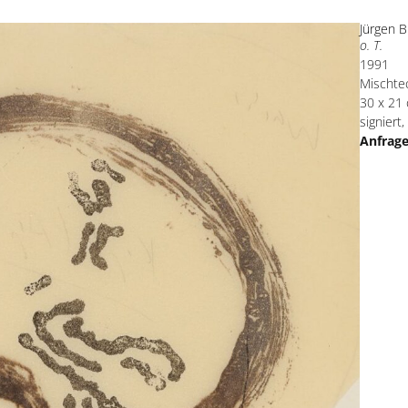
Jürgen B
o. T.
1991
Mischte
30 x 21
signiert,
Anfrag