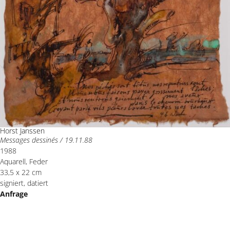
Horst Janssen
Messages dessinés / 19.11.88
1988
Aquarell, Feder
33,5 x 22 cm
signiert, datiert
Anfrage