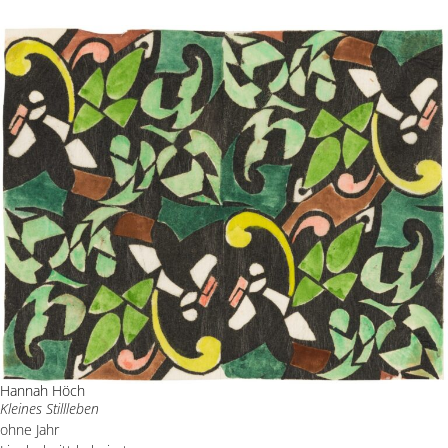
Hannah Höch
Kleines Stillleben
ohne Jahr