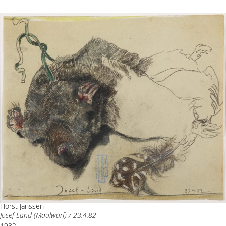
Horst Janssen
Josef-Land (Maulwurf) / 23.4.82
1982