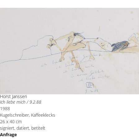
Horst Janssen
Ich liebe mich / 9.2.88
1988
Kugelschreiber, Kaffeeklecks
26 x 40 cm
signiert, datiert, betitelt
Anfrage