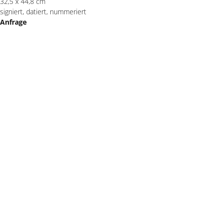
32,5 x 44,8 cm
signiert, datiert, nummeriert
Anfrage