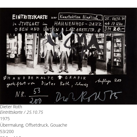
Dieter Roth
Eintrittskarte / 25.10.75
1975
Übermalung, Offsetdruck, Gouache
53/200