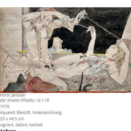
Horst Janssen
Der Knoten (Phyllis) / 6.1.78
1978
Aquarell, Bleistift, Federzeichnung
29 x 44,5 cm
signiert, datiert, betitelt
Anfrage