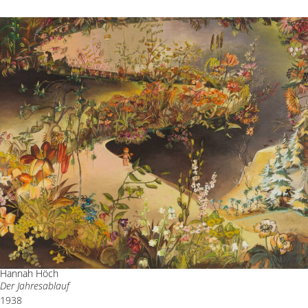
Hannah Höch
Der Jahresablauf
1938