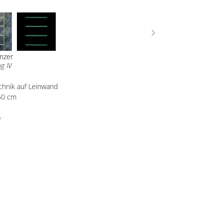
nzer
g IV
chnik auf Leinwand
60 cm
e