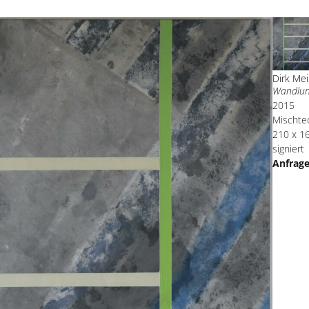
Dirk Mei
Wandlun
2015
Mischte
210 x 1
signiert
Anfrag