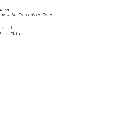
appert
din – Alte Frau unterm Baum
schnitt
3 cm (Platte)
e