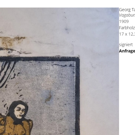
Georg T
Vagabun
1909
Farbholz
17 x 12,
signiert
Anfrag