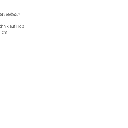
l
mit Hellblau)
hnik auf Holz
9 cm
e