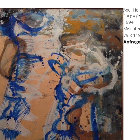
Axel Hei
Lucy II (
1994
Mischtec
79 x 11
Anfrag