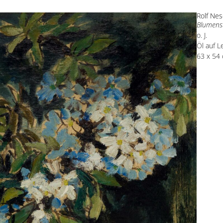
Rolf Ne
Blumenst
o. J.
Öl auf 
63 x 54