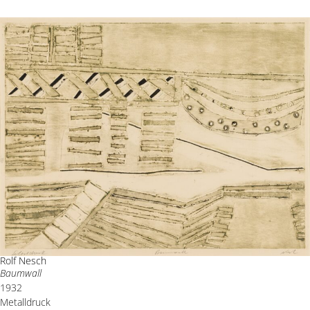
Rolf Nesch
Baumwall
1932
Metalldruck