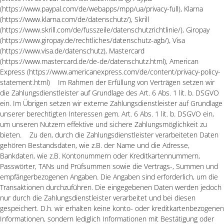
(https://www.paypal.com/de/webapps/mpp/ua/privacy-full), Klarna
(https://www.klarna.com/de/datenschutz/), Skrill
(https://www.skrill.com/de/fusszeile/datenschutzrichtlinie/), Giropay
(https://www.giropay.de/rechtliches/datenschutz-agb/), Visa
(https://www.visa.de/datenschutz), Mastercard
(https://www.mastercard.de/de-de/datenschutz.html), American
Express (https://www.americanexpress.com/de/content/privacy-policy-
statement.html) Im Rahmen der Erfüllung von Verträgen setzen wir
die Zahlungsdienstleister auf Grundlage des Art. 6 Abs. 1 lit. b. DSGVO
ein. Im Übrigen setzen wir externe Zahlungsdienstleister auf Grundlage
unserer berechtigten Interessen gem. Art. 6 Abs. 1 lit. b. DSGVO ein,
um unseren Nutzern effektive und sichere Zahlungsmöglichkeit zu
bieten. Zu den, durch die Zahlungsdienstleister verarbeiteten Daten
gehören Bestandsdaten, wie z.B. der Name und die Adresse,
Bankdaten, wie z.B. Kontonummern oder Kreditkartennummern,
Passwörter, TANs und Prüfsummen sowie die Vertrags-, Summen und
empfängerbezogenen Angaben. Die Angaben sind erforderlich, um die
Transaktionen durchzuführen. Die eingegebenen Daten werden jedoch
nur durch die Zahlungsdienstleister verarbeitet und bei diesen
gespeichert. D.h. wir erhalten keine konto- oder kreditkartenbezogenen
Informationen, sondern lediglich Informationen mit Bestätigung oder