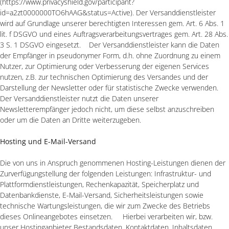
(https://www.privacyshield.gov/participant?
id=a2zt0000000TO6hAAG&status=Active). Der Versanddienstleister
wird auf Grundlage unserer berechtigten Interessen gem. Art. 6 Abs. 1
lit. f DSGVO und eines Auftragsverarbeitungsvertrages gem. Art. 28 Abs.
3 S. 1 DSGVO eingesetzt. Der Versanddienstleister kann die Daten
der Empfänger in pseudonymer Form, d.h. ohne Zuordnung zu einem
Nutzer, zur Optimierung oder Verbesserung der eigenen Services
nutzen, z.B. zur technischen Optimierung des Versandes und der
Darstellung der Newsletter oder für statistische Zwecke verwenden.
Der Versanddienstleister nutzt die Daten unserer
Newsletterempfänger jedoch nicht, um diese selbst anzuschreiben
oder um die Daten an Dritte weiterzugeben.
Hosting und E-Mail-Versand
Die von uns in Anspruch genommenen Hosting-Leistungen dienen der
Zurverfügungstellung der folgenden Leistungen: Infrastruktur- und
Plattformdienstleistungen, Rechenkapazität, Speicherplatz und
Datenbankdienste, E-Mail-Versand, Sicherheitsleistungen sowie
technische Wartungsleistungen, die wir zum Zwecke des Betriebs
dieses Onlineangebotes einsetzen. Hierbei verarbeiten wir, bzw.
unser Hostinganbieter Bestandsdaten, Kontaktdaten, Inhaltsdaten,