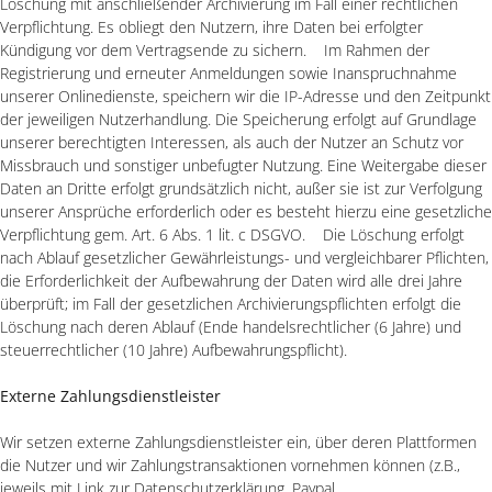
Löschung mit anschließender Archivierung im Fall einer rechtlichen
Verpflichtung. Es obliegt den Nutzern, ihre Daten bei erfolgter
Kündigung vor dem Vertragsende zu sichern. Im Rahmen der
Registrierung und erneuter Anmeldungen sowie Inanspruchnahme
unserer Onlinedienste, speichern wir die IP-Adresse und den Zeitpunkt
der jeweiligen Nutzerhandlung. Die Speicherung erfolgt auf Grundlage
unserer berechtigten Interessen, als auch der Nutzer an Schutz vor
Missbrauch und sonstiger unbefugter Nutzung. Eine Weitergabe dieser
Daten an Dritte erfolgt grundsätzlich nicht, außer sie ist zur Verfolgung
unserer Ansprüche erforderlich oder es besteht hierzu eine gesetzliche
Verpflichtung gem. Art. 6 Abs. 1 lit. c DSGVO. Die Löschung erfolgt
nach Ablauf gesetzlicher Gewährleistungs- und vergleichbarer Pflichten,
die Erforderlichkeit der Aufbewahrung der Daten wird alle drei Jahre
überprüft; im Fall der gesetzlichen Archivierungspflichten erfolgt die
Löschung nach deren Ablauf (Ende handelsrechtlicher (6 Jahre) und
steuerrechtlicher (10 Jahre) Aufbewahrungspflicht).
Externe Zahlungsdienstleister
Wir setzen externe Zahlungsdienstleister ein, über deren Plattformen
die Nutzer und wir Zahlungstransaktionen vornehmen können (z.B.,
jeweils mit Link zur Datenschutzerklärung, Paypal