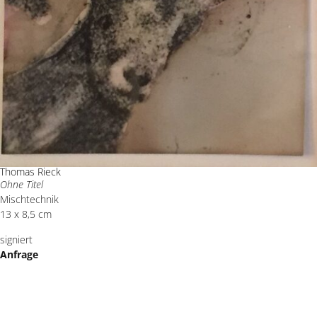
Thomas Rieck
Ohne Titel
Mischtechnik
13 x 8,5 cm
signiert
Anfrage