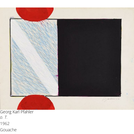
Georg Karl Pfahler
o. T.
1962
Gouache